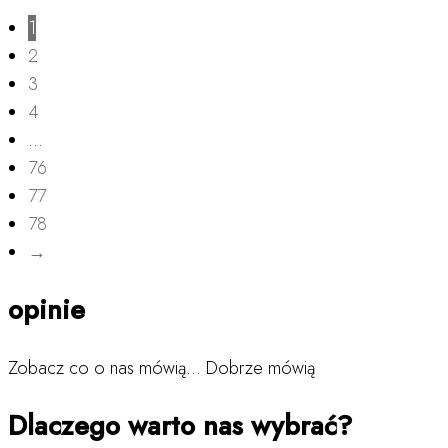
1
2
3
4
…
76
77
78
→
opinie
Zobacz co o nas mówią… Dobrze mówią
Dlaczego warto nas wybrać?