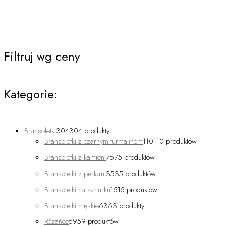
Filtruj wg ceny
Kategorie:
Bransoletki
304
304 produkty
Bransoletki z czarnym turmalinem
110
110 produktów
Bransoletki z kamieni
75
75 produktów
Bransoletki z perłami
35
35 produktów
Bransoletki na sznurku
15
15 produktów
Bransoletki męskie
63
63 produkty
Różańce
59
59 produktów