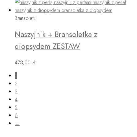
Bransoletki
Naszyjnik + Bransoletka z
diopsydem ZESTAW
478,00
zł
1
2
3
4
5
6
→