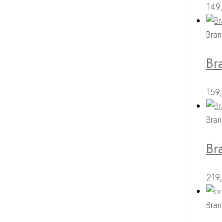
149
Bran
Br
159
Bran
Br
219
Bran