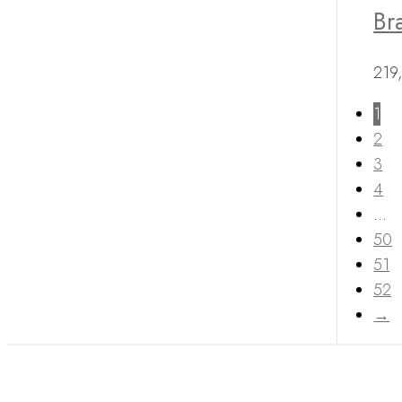
Br
219
1
2
3
4
…
50
51
52
→