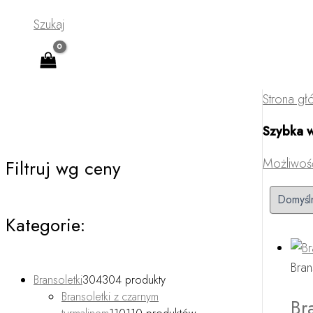
Szukaj
Strona g
Szybka 
Możliwość 
Filtruj wg ceny
Kategorie:
Bran
Bransoletki
304
304 produkty
Bransoletki z czarnym
Br