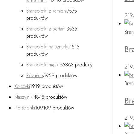
turmalinem
110
110 produktów
Bransoletki z kamieni
75
75
219
produktów
Bransoletki z perłami
35
35
Bran
produktów
Bransoletki na sznurku
15
15
Br
produktów
Bransoletki męskie
63
63 produkty
219
Różańce
59
59 produktów
Bran
Kolczyki
19
19 produktów
Naszyjniki
48
48 produktów
Br
Pierścionki
109
109 produktów
219