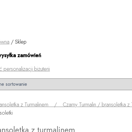
łówna
/ Sklep
wysyłka zamówień
personalizacji biżuterii
soletki
ansoletka z turmalinem