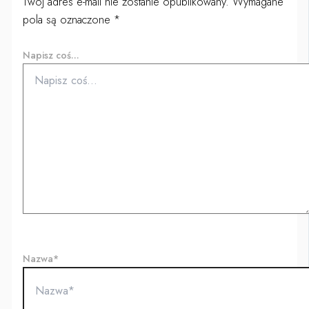
Twój adres e-mail nie zostanie opublikowany.
Wymagane
pola są oznaczone
*
Napisz coś...
Nazwa*