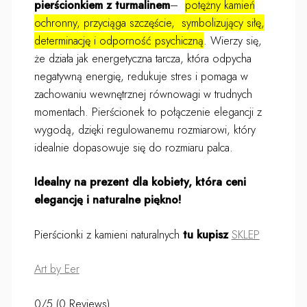
pierścionkiem z turmalinem
–
potężny kamień
ochronny, przyciąga szczęście, symbolizujący siłę,
determinację i odporność psychiczną
. Wierzy się,
że działa jak energetyczna tarcza, która odpycha
negatywną energię, redukuje stres i pomaga w
zachowaniu wewnętrznej równowagi w trudnych
momentach. Pierścionek to połączenie elegancji z
wygodą, dzięki regulowanemu rozmiarowi, który
idealnie dopasowuje się do rozmiaru palca.
Idealny na prezent dla kobiety, która ceni
elegancję i naturalne piękno!
Pierścionki z kamieni naturalnych
tu kupisz
SKLEP
Art by Eer
0/5
(0 Reviews)