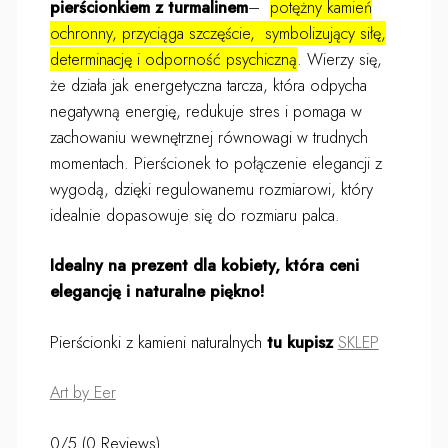
pierścionkiem z turmalinem
–
potężny kamień
ochronny, przyciąga szczęście, symbolizujący siłę,
determinację i odporność psychiczną
. Wierzy się,
że działa jak energetyczna tarcza, która odpycha
negatywną energię, redukuje stres i pomaga w
zachowaniu wewnętrznej równowagi w trudnych
momentach. Pierścionek to połączenie elegancji z
wygodą, dzięki regulowanemu rozmiarowi, który
idealnie dopasowuje się do rozmiaru palca.
Idealny na prezent dla kobiety, która ceni
elegancję i naturalne piękno!
Pierścionki z kamieni naturalnych
tu kupisz
SKLEP
Art by Eer
0/5
(0 Reviews)