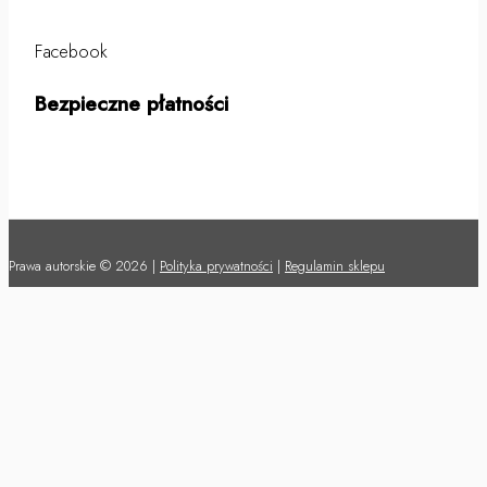
Facebook
Bezpieczne płatności
Prawa autorskie © 2026 |
Polityka prywatności
|
Regulamin sklepu
Dostępność:
1 w magazynie