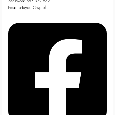
Zadzwoń: 887 372 832
Email: artbyeer@wp.pl