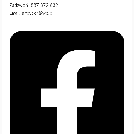
Zadzwoń: 887 372 832
Email: artbyeer@wp.pl