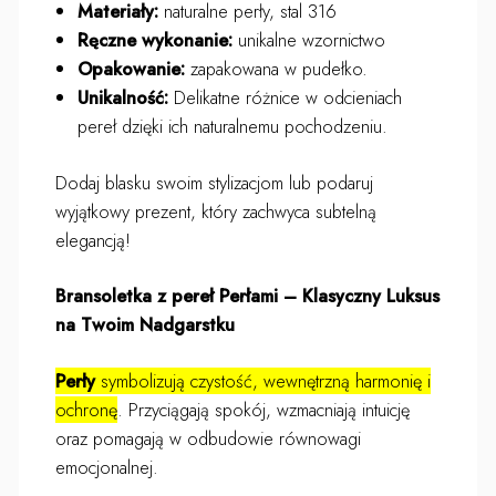
Materiały:
naturalne perły, stal 316
Ręczne wykonanie:
unikalne wzornictwo
Opakowanie:
zapakowana w pudełko.
Unikalność:
Delikatne różnice w odcieniach
pereł dzięki ich naturalnemu pochodzeniu.
Dodaj blasku swoim stylizacjom lub podaruj
wyjątkowy prezent, który zachwyca subtelną
elegancją!
Bransoletka z pereł Perłami – Klasyczny Luksus
na Twoim Nadgarstku
Perły
symbolizują czystość, wewnętrzną harmonię i
ochronę
. Przyciągają spokój, wzmacniają intuicję
oraz pomagają w odbudowie równowagi
emocjonalnej.