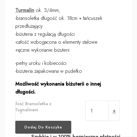
Turmalin
ok. 3/4mm,
-bransoletka długość ok. 18cm + łańcuszek
przedłużający
-biżuteria z regulacją długości
-całość wzbogacona o elementy stalowe
-ręczne wykonanie biżuterii
-pełny uroku i kobiecości
-biżuteria zapakowana w pudełko
Możliwość wykonania biżuterii o innej
długości.
ilość Bransoletka z
Turmalinem
-
+
Dodaj Do Koszyka
Szybkie i w 100% bezpieczne płatności