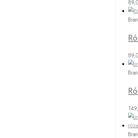
89,
Bran
Ró
89,
Bran
Ró
149
Bran