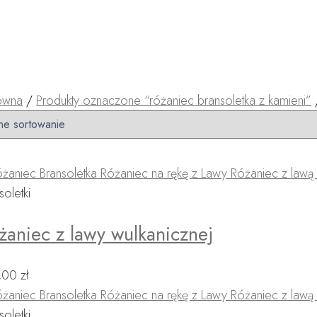
łówna
/
Produkty oznaczone “różaniec bransoletka z kamieni”
soletki
żaniec z lawy wulkanicznej
,00
zł
soletki