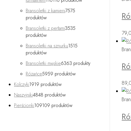
turmalinem
110
110 produktów
Bransoletki z kamieni
75
75
Ró
produktów
Bransoletki z perłami
35
35
79,
produktów
Bransoletki na sznurku
15
15
Bran
produktów
Bransoletki męskie
63
63 produkty
Ró
Różańce
59
59 produktów
89,
Kolczyki
19
19 produktów
Naszyjniki
48
48 produktów
Bran
Pierścionki
109
109 produktów
Ró