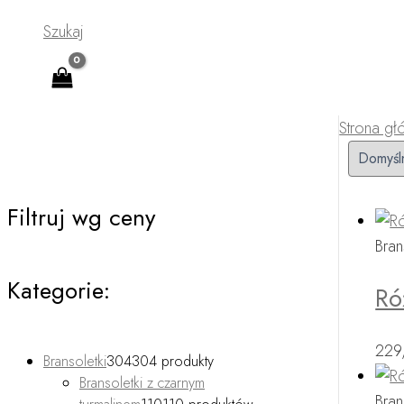
Szukaj
Strona g
Filtruj wg ceny
Bran
Kategorie:
Ró
229
Bransoletki
304
304 produkty
Bransoletki z czarnym
Bran