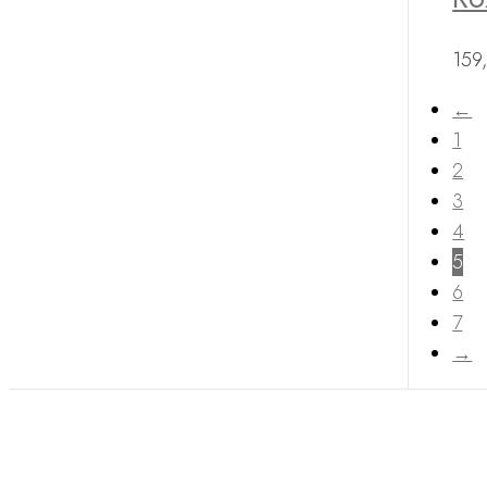
159
←
1
2
3
4
5
6
7
→